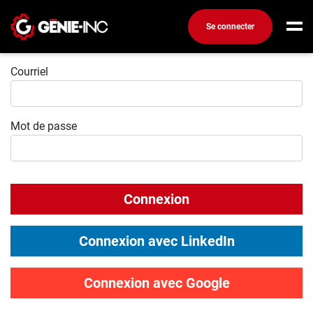
Se connecter
Connexion
Connexion
Courriel
Créez un compte
Mot de passe
Emplois
Recherchez un emploi
Compagnies
Connexion
Ma boîte à outils
Conseils carrière
Connexion avec LinkedIn
Métiers
Info génie
Connexion avec Google
Nos chroniques