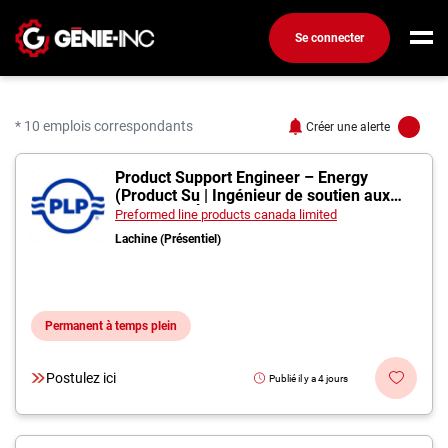
Se connecter
Connexion
Créez un compte
* 10 emplois correspondants
Créer une alerte
10 offres pour "Ingénie
Product Support Engineer – Energy
Emplois
(Product Su | Ingénieur de soutien aux
produits – Énergie (
Recherchez un emploi
Preformed line products canada limited
Lachine (Présentiel)
Compagnies
Ma boîte à outils
Permanent à temps plein
Conseils carrière
Métiers
Postulez ici
Publié il y a 4 jours
Info génie
Nos chroniques