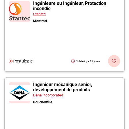
Inscrivez-vous à l'infolettre
Ingénieure ou Ingénieur, Protection
incendie
Stantec
Employeurs
Montreal
Publiez une offre d'emploi
Postulez ici
Publié il y a 17 jours
Ingénieur mécanique sénior,
développement de produits
Dana incorporated
Boucherville