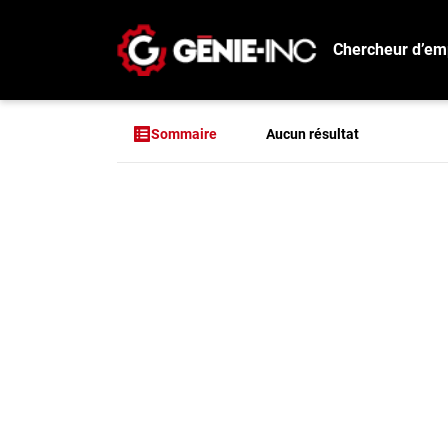
Chercheur d’em
Connexion
Créez un compte
Aucun résultat
Sommaire
Emplois
Aucun résultat pou
Recherchez un emploi
Compagnies
Ma boîte à outils
Conseils carrière
Métiers
Info génie
Nos chroniques