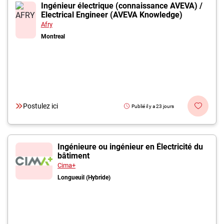
Inscrivez-vous à l'infolettre
Ingénieur électrique (connaissance AVEVA) /
Electrical Engineer (AVEVA Knowledge)
Afry
Employeurs
Montreal
Publiez une offre d'emploi
Postulez ici
Publié il y a 23 jours
Ingénieure ou ingénieur en Électricité du
bâtiment
Cima+
Longueuil (Hybride)