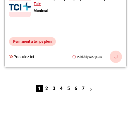
Tci+
Montreal
Permanent à temps plein
Postulez ici
Publié il y a 27 jours
1
2
3
4
5
6
7