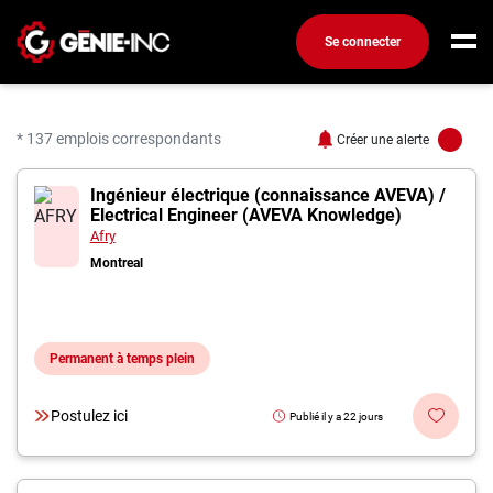
Se connecter
Connexion
Créez un compte
* 137 emplois correspondants
Créer une alerte
137 offres pour "Ingénie
Ingénieur électrique (connaissance AVEVA) /
Emplois
Electrical Engineer (AVEVA Knowledge)
Recherchez un emploi
Afry
Montreal
Compagnies
Ma boîte à outils
Permanent à temps plein
Conseils carrière
Métiers
Postulez ici
Publié il y a 22 jours
Info génie
Nos chroniques