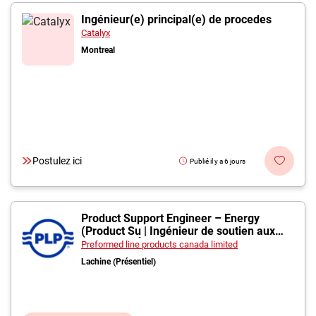
Ingénieur(e) principal(e) de procedes
Catalyx
Montreal
Postulez ici
Publié il y a 6 jours
Product Support Engineer – Energy
(Product Su | Ingénieur de soutien aux
produits – Énergie (
Preformed line products canada limited
Lachine (Présentiel)