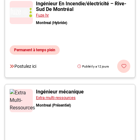
Inscrivez-vous à l'infolettre
Ingénieur En Incendie/électricité – Rive-
Sud De Montréal
Fuze hr
Employeurs
Montreal (Hybride)
Publiez une offre d'emploi
Permanent à temps plein
Postulez ici
Publié il y a 12 jours
Ingénieur mécanique
Extra multi-ressources
Montreal (Présentiel)