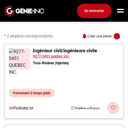
Se connecter
Connexion
Créez un compte
* 2 emplois correspondants
Créer une alerte
2 offres pour "Ingénieur
Ingénieur civil/ingénieure civile
Emplois
9277-5451 quebec inc.
Recherchez un emploi
Trois-Rivières (Hybride)
Compagnies
Ma boîte à outils
Permanent à temps plein
Conseils carrière
Métiers
Postulez ici
Publié il y a 20 jours
Info génie
Nos chroniques