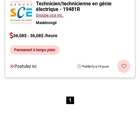
Inscrivez-vous à l'infolettre
Technicien/technicienne en génie
électrique - 19481R
Groupe sce inc.
Employeurs
Maskinongé
Publiez une offre d'emploi
36,08$ - 36,08$ /heure
Permanent à temps plein
Postulez ici
Publié il y a 19 jours
1