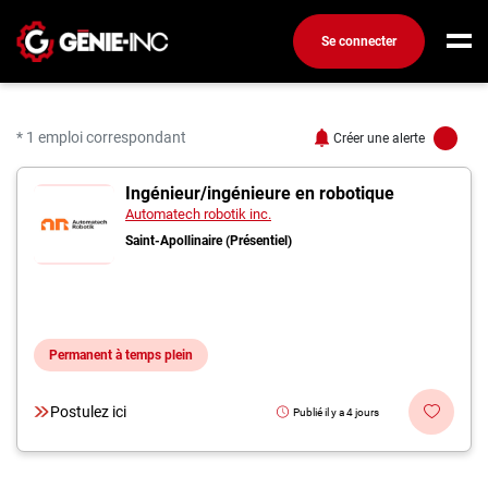
Se connecter
Connexion
Créez un compte
* 1 emploi correspondant
Créer une alerte
1 offres pour "Ingénieur
Ingénieur/ingénieure en robotique
Emplois
Automatech robotik inc.
Recherchez un emploi
Saint-Apollinaire (Présentiel)
Compagnies
Ma boîte à outils
Permanent à temps plein
Conseils carrière
Métiers
Postulez ici
Publié il y a 4 jours
Info génie
Nos chroniques