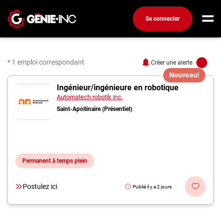
Se connecter
Connexion
Créez un compte
* 1 emploi correspondant
Créer une alerte
Nouveau!
1 offres pour "Ingénieur
Ingénieur/ingénieure en robotique
Emplois
Automatech robotik inc.
Recherchez un emploi
Saint-Apollinaire (Présentiel)
Compagnies
Ma boîte à outils
Permanent à temps plein
Conseils carrière
Métiers
Postulez ici
Publié il y a 2 jours
Info génie
Nos chroniques