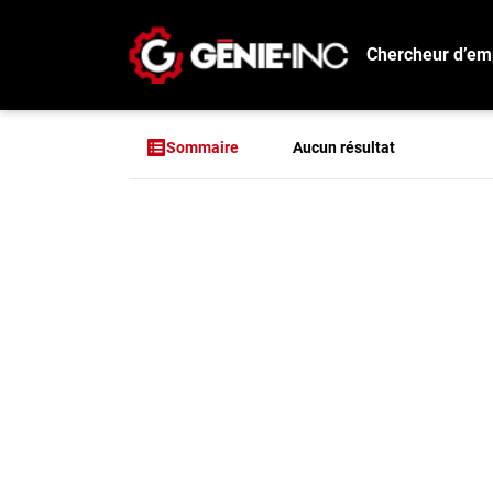
Chercheur d’em
Connexion
Créez un compte
Aucun résultat
Sommaire
Emplois
Aucun résultat pou
Recherchez un emploi
Compagnies
Ma boîte à outils
Conseils carrière
Métiers
Info génie
Nos chroniques