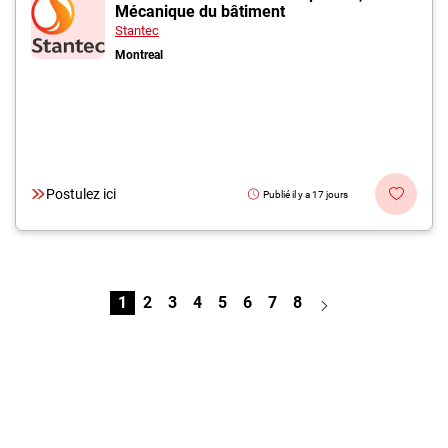
Mécanique du bâtiment
Stantec
Montreal
Postulez ici
Publié il y a 17 jours
1
2
3
4
5
6
7
8