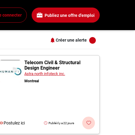
Salaire
Tous les filtres
e connecter
Publiez une offre d'emploi
Tous les salaires
+
15$ + / heure
25$ + / heure
Créer une alerte
35$ + / heure
+
45$ + / heure
s
 à Candiac
55$ + / heure
Telecom Civil & Structural
Design Engineer
+
Astra north infoteck inc.
Montreal
+
+
Postulez ici
Publié il y a 22 jours