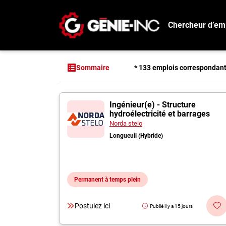
Chercheur d’em
Connexion
Créez un compte
* 133 emplois correspondan
Sommaire
Emplois
133 offres pour "I
Ingénieur(e) - Structure
Recherchez un emploi
hydroélectricité et barrages
Compagnies
Norda stelo
Longueuil (Hybride)
Ma boîte à outils
Conseils carrière
Permanent à temps plein
Métiers
Info génie
Postulez ici
Publié il y a 15 jours
Nos chroniques