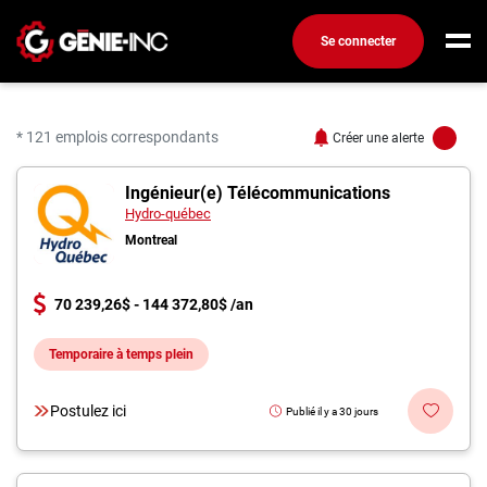
Se connecter
Connexion
Créez un compte
* 121 emplois correspondants
Créer une alerte
121 offres pour "Ingéni
Ingénieur(e) Télécommunications
Emplois
Hydro-québec
Recherchez un emploi
Montreal
Compagnies
70 239,26$ - 144 372,80$ /an
Ma boîte à outils
Temporaire à temps plein
Conseils carrière
Métiers
Postulez ici
Publié il y a 30 jours
Info génie
Nos chroniques