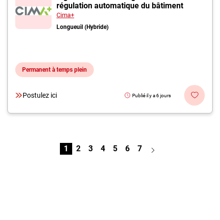
régulation automatique du bâtiment
Cima+
Longueuil (Hybride)
Permanent à temps plein
Postulez ici
Publié il y a 6 jours
1
2
3
4
5
6
7