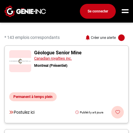
Se connecter
Connexion
Créez un compte
* 143 emplois correspondants
Créer une alerte
143 offres pour "Ingénie
Géologue Senior Mine
Emplois
Canadian royalties inc.
Recherchez un emploi
Montreal (Présentiel)
Compagnies
Ma boîte à outils
Permanent à temps plein
Conseils carrière
Métiers
Postulez ici
Publié il y a 6 jours
Info génie
Nos chroniques