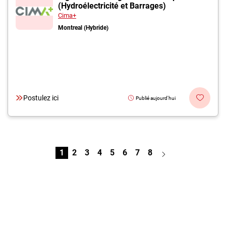
(Hydroélectricité et Barrages)
Cima+
Montreal (Hybride)
Postulez ici
Publié aujourd'hui
1
2
3
4
5
6
7
8