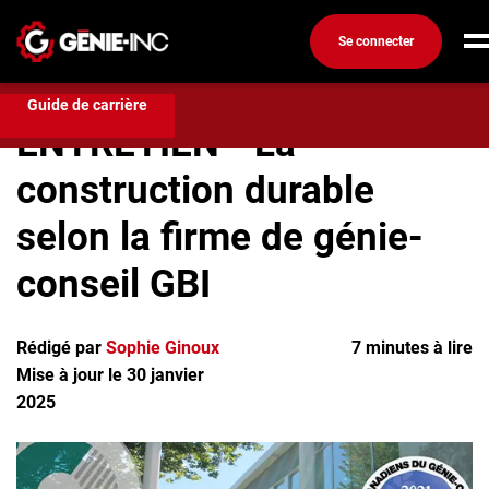
Se connecter
Compétences et formation
ENTRETIEN - La
construction durable selon la firme de génie-conseil GBI
Connexion
Guide de carrière
ENTRETIEN - La
Créez un compte
construction durable
Emplois
selon la firme de génie-
Recherchez un emploi
Compagnies
conseil GBI
Ma boîte à outils
Rédigé par
Sophie Ginoux
7 minutes à lire
Conseils carrière
Mise à jour le 30 janvier
Métiers
2025
Info génie
Nos chroniques