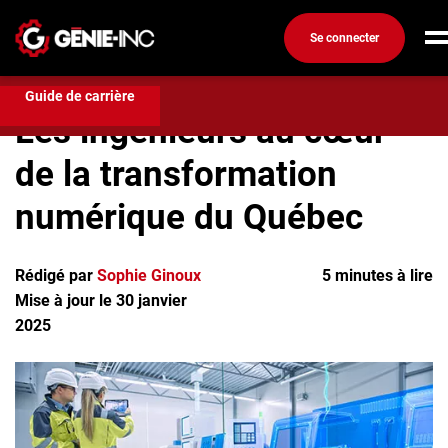
Se connecter
Compétences et formation
Les ingénieurs au cœur de la
transformation numérique du Québec
Connexion
Guide de carrière
Les ingénieurs au cœur
Créez un compte
de la transformation
Emplois
numérique du Québec
Recherchez un emploi
Compagnies
Rédigé par
Sophie Ginoux
5 minutes à lire
Mise à jour le 30 janvier
Ma boîte à outils
2025
Conseils carrière
Métiers
Info génie
Nos chroniques