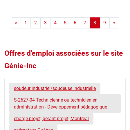
«
1
2
3
4
5
6
7
8
9
»
Offres d'emploi associées sur le site
Génie-Inc
soudeur industriel/soudeuse industrielle
S-2627-04 Technicienne ou technicien en
administration - Développement pédagogique
chargé projet, gérant projet, Montréal