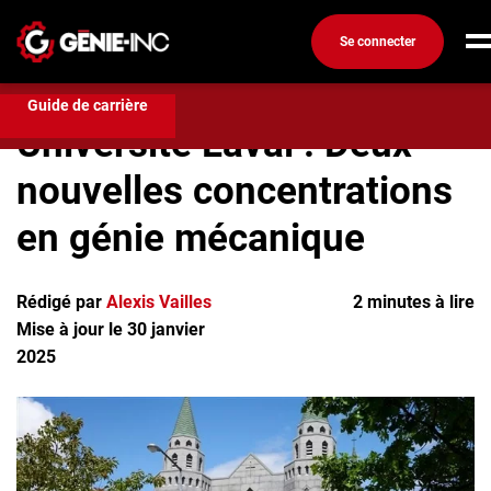
Se connecter
Compétences et formation
Université Laval : Deux
nouvelles concentrations en génie mécanique
Connexion
Guide de carrière
Université Laval : Deux
Créez un compte
nouvelles concentrations
Emplois
en génie mécanique
Recherchez un emploi
Compagnies
Rédigé par
Alexis Vailles
2 minutes à lire
Mise à jour le 30 janvier
Ma boîte à outils
2025
Conseils carrière
Métiers
Info génie
Nos chroniques