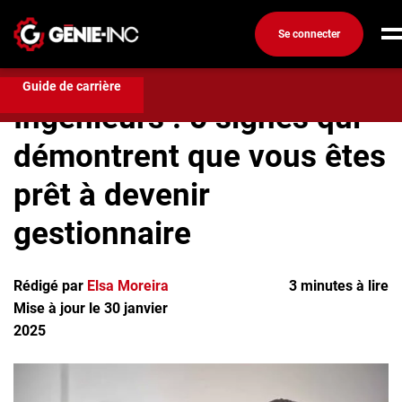
Se connecter
Développement de Carrière
Ingénieurs : 5 signes qui
démontrent que vous êtes prêt à devenir gestionnaire
Connexion
Guide de carrière
Ingénieurs : 5 signes qui
Créez un compte
démontrent que vous êtes
Emplois
prêt à devenir
Recherchez un emploi
Compagnies
gestionnaire
Ma boîte à outils
Rédigé par
Elsa Moreira
3 minutes à lire
Conseils carrière
Mise à jour le 30 janvier
Métiers
2025
Info génie
Nos chroniques