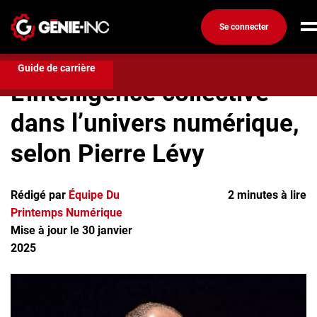
Se connecter
Technologies
L’intelligence collective dans l’univers
numérique, selon Pierre Lévy
Connexion
Guide de carrière
L’intelligence collective
Créez un compte
dans l’univers numérique,
Emplois
selon Pierre Lévy
Recherchez un emploi
Compagnies
Rédigé par
Équipe Du
2 minutes à lire
Printemps Numérique
Ma boîte à outils
Mise à jour le 30 janvier
Conseils carrière
2025
Métiers
Info génie
Nos chroniques