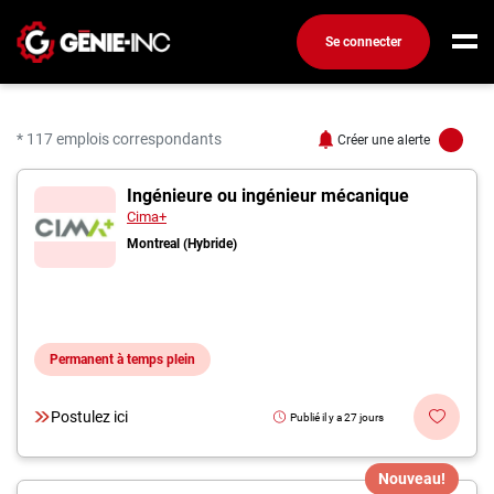
Se connecter
Connexion
Créez un compte
* 117 emplois correspondants
Créer une alerte
117 offres pour "Ingéni
Ingénieure ou ingénieur mécanique
Emplois
Cima+
Recherchez un emploi
Montreal (Hybride)
Compagnies
Ma boîte à outils
Permanent à temps plein
Conseils carrière
Métiers
Postulez ici
Publié il y a 27 jours
Info génie
Nos chroniques
Nouveau!