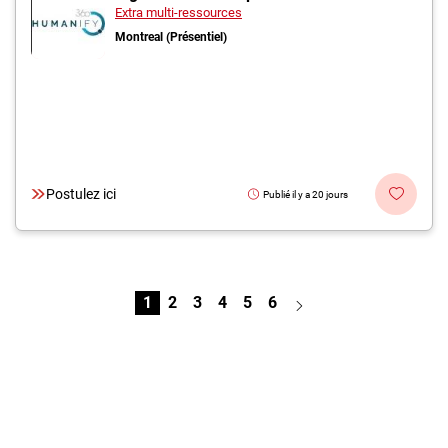
Extra multi-ressources
Montreal (Présentiel)
Postulez ici
Publié il y a 20 jours
1
2
3
4
5
6