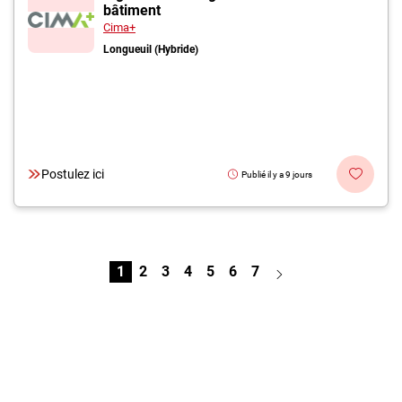
bâtiment
Cima+
Longueuil (Hybride)
Postulez ici
Publié il y a 9 jours
1
2
3
4
5
6
7