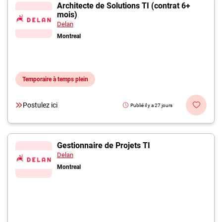
Inscrivez-vous à l'infolettre
Architecte de Solutions TI (contrat 6+
mois)
Delan
Employeurs
Montreal
Publiez une offre d'emploi
Temporaire à temps plein
Postulez ici
Publié il y a 27 jours
Gestionnaire de Projets TI
Delan
Montreal