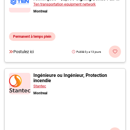
Time Benefits
Ten transportation equipment network
Montreal
Permanent à temps plein
Postulez ici
Publié il y a 13 jours
Ingénieure ou Ingénieur, Protection
incendie
Stantec
Montreal