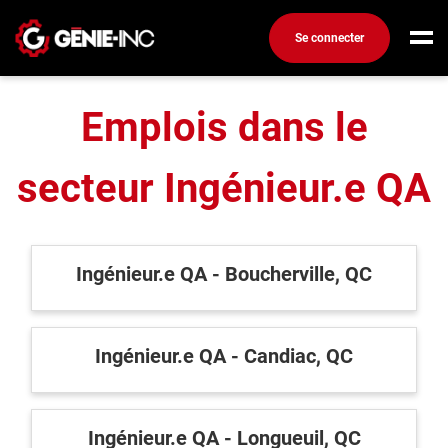
Accueil
Emplois dans le secteur de l'ingénierie
Se connecter
Ingénieur.e QA
Connexion
Emplois dans le
Créez un compte
secteur Ingénieur.e QA
Emplois
Recherchez un emploi
Compagnies
Ingénieur.e QA - Boucherville, QC
Ma boîte à outils
Conseils carrière
Ingénieur.e QA - Candiac, QC
Métiers
Info génie
Nos chroniques
Ingénieur.e QA - Longueuil, QC