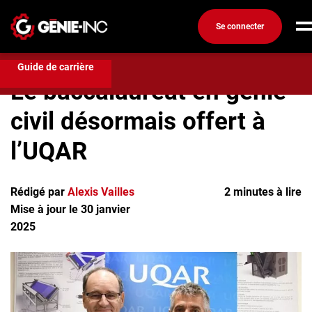
Se connecter
Compétences et formation
Le baccalauréat en génie
civil désormais offert à l’UQAR
Connexion
Guide de carrière
Le baccalauréat en génie
Créez un compte
civil désormais offert à
Emplois
l’UQAR
Recherchez un emploi
Compagnies
Rédigé par
Alexis Vailles
2 minutes à lire
Mise à jour le 30 janvier
Ma boîte à outils
2025
Conseils carrière
Métiers
Info génie
Nos chroniques