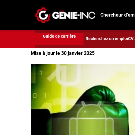
Technologies
Android vs. IOS : qui est le meill
Chercheur d’em
Android vs. IOS : qui e
Connexion
Guide de carrière
Créez un compte
Recherchez un emploi
CV 
Rédigé par
Alexis Vailles
Mise à jour le 30 janvier 2025
Emplois
Recherchez un emploi
Compagnies
Ma boîte à outils
Conseils carrière
Métiers
Info génie
Nos chroniques