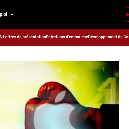
eur ?
ploi
S
st le meilleur ?
& Lettres de présentation
Entretiens d'embauche
Développement de Car
3 minutes à lire