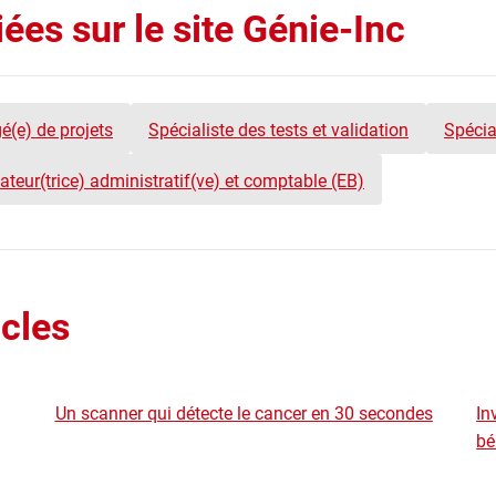
ées sur le site Génie-Inc
é(e) de projets
Spécialiste des tests et validation
Spécia
teur(trice) administratif(ve) et comptable (EB)
icles
Un scanner qui détecte le cancer en 30 secondes
In
bé