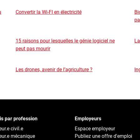
u
Convertir la Wi-FI en électricité
Bi
pa
15 raisons pour lesquelles le génie logiciel ne
La
peut pas mourir
Les drones, avenir de l’agriculture ?
In
s par profession
Employeurs
ur.e civil.e
Espace employeur
eur.e mécanique
Publiez une offre d'emploi