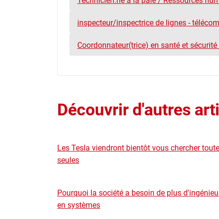
Technicien.ne à la paie / Ressources hu
inspecteur/inspectrice de lignes - téléc
Coordonnateur(trice) en santé et sécurité
Découvrir d'autres art
Les Tesla viendront bientôt vous chercher tout
seules
Pourquoi la société a besoin de plus d'ingénieu
en systèmes