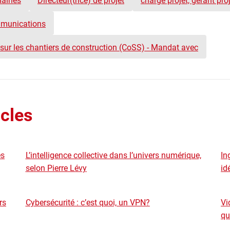
maines
Directeur(trice) de projet
chargé projet, gérant proj
ommunications
 sur les chantiers de construction (CoSS) - Mandat avec
icles
es
L’intelligence collective dans l’univers numérique,
In
selon Pierre Lévy
id
rs
Cybersécurité : c’est quoi, un VPN?
Vi
qu