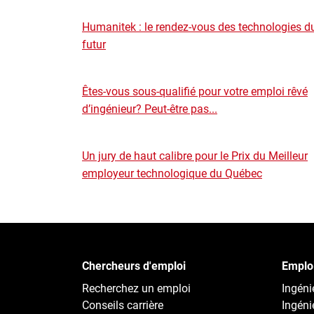
Humanitek : le rendez-vous des technologies d
futur
Êtes-vous sous-qualifié pour votre emploi rêvé
d’ingénieur? Peut-être pas...
Un jury de haut calibre pour le Prix du Meilleur
employeur technologique du Québec
Chercheurs d'emploi
Emploi
Recherchez un emploi
Ingénie
Conseils carrière
Ingéni