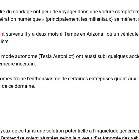
cadre du sondage ont peur de voyager dans une voiture complèt
ération numérique » (principalement les milléniaux) se méfient
nt
survenu il y a deux mois à Tempe en Arizona, où un véhicule
ière.
 mode autonome (Tesla Autopilot) ont aussi subi quelques accid
demeure incertain.
mes freine l'enthousiasme de certaines entreprises quant aux pro
rs de ce domaine.
 yeux de certains une solution potentielle à l’inquiétude générée
l’entreprise soient ajustées selon le niveau d'autonomie des véhic