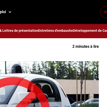
a-t-elle freiner cette technologie ?
ploi
S
autonomes va-t-elle
gie ?
& Lettres de présentation
Entretiens d'embauche
Développement de Car
2 minutes à lire