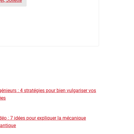
et, Joliette
génieurs : 4 stratégies pour bien vulgariser vos
ées
déo : 7 idées pour expliquer la mécanique
antique