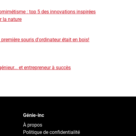
omimétisme : top 5 des innovations inspirées
r la nature
 première souris d'ordinateur était en bois!
génieur... et entrepreneur à succès
Génie-inc
À propos
Politique de confidentialité