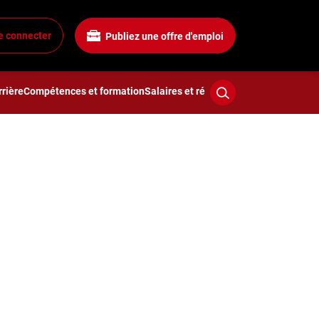
e connecter
Publiez une offre d'emploi
rière
Compétences et formation
Salaires et rémunération
Technologies