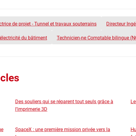
ectrice de projet - Tunnel et travaux souterrains
Directeur Ingé
électricité du bâtiment
Technicien-ne Comptable bilingue (N
icles
Des souliers qui se réparent tout seuls grâce à
Le
l’imprimerie 3D
ue
SpaceX : une première mission privée vers la
Hu