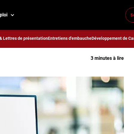
r les ingénieurs sur AutoCAD
ploi
S
tiques pour les ingénieurs
& Lettres de présentation
Entretiens d'embauche
Développement de Car
3 minutes à lire