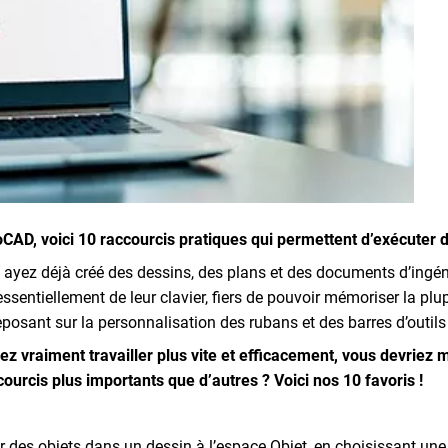
utoCAD, voici 10 raccourcis pratiques qui permettent d’exécute
ous ayez déjà créé des dessins, des plans et des documents d’ingé
 essentiellement de leur clavier, fiers de pouvoir mémoriser la pl
eposant sur la personnalisation des rubans et des barres d’outils 
ez vraiment travailler plus vite et efficacement, vous devriez
urcis plus importants que d’autres ? Voici nos 10 favoris !
objets dans un dessin à l’espace Objet, en choisissant une fen