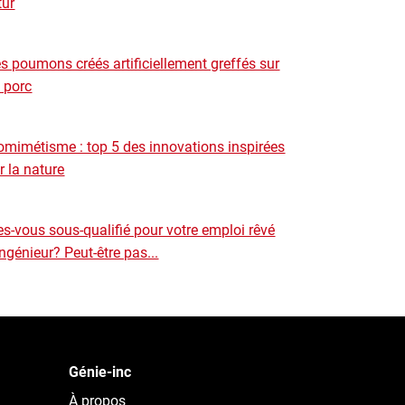
tur
s poumons créés artificiellement greffés sur
 porc
omimétisme : top 5 des innovations inspirées
r la nature
es-vous sous-qualifié pour votre emploi rêvé
ingénieur? Peut-être pas...
Génie-inc
À propos