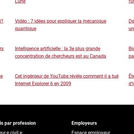
Lune
fu
i?
Vidéo : 7 idées pour expliquer la mécanique
De
quantique
un
rs
Intelligence artificielle : la 3e plus grande
Bi
concentration de chercheurs est au Canada
pa
re
Cet ingénieur de YouTube révèle comment il a tué
Êt
Internet Explorer 6 en 2009
d’
s par profession
Employeurs
ur.e civil.e
Espace employeur