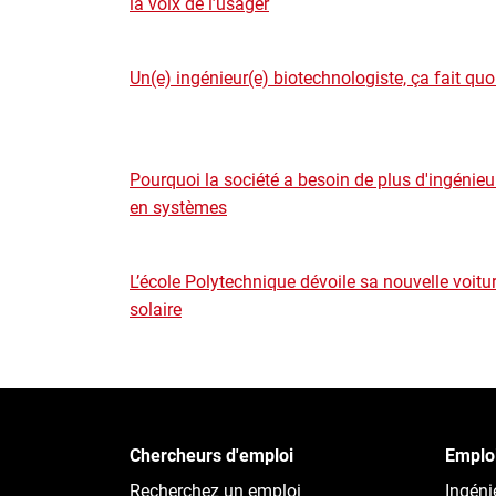
la voix de l’usager
Un(e) ingénieur(e) biotechnologiste, ça fait quo
Pourquoi la société a besoin de plus d'ingénieu
en systèmes
L’école Polytechnique dévoile sa nouvelle voitu
solaire
Chercheurs d'emploi
Emploi
Recherchez un emploi
Ingénie