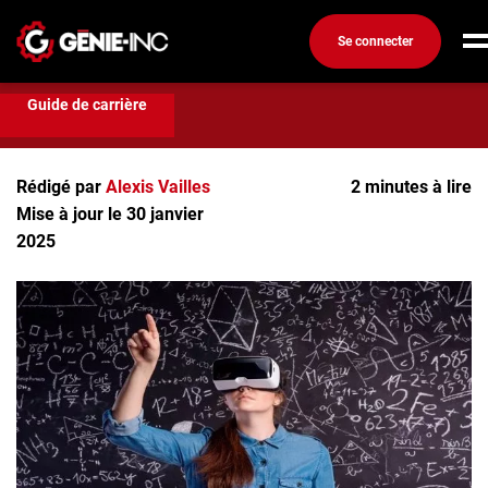
Se connecter
Compétences et formation
Ingénieurs en RV
Connexion
Guide de carrière
Ingénieurs en RV
Créez un compte
Rédigé par
Alexis Vailles
2 minutes à lire
Emplois
Mise à jour le 30 janvier
Recherchez un emploi
2025
Compagnies
Ma boîte à outils
Conseils carrière
Métiers
Info génie
Nos chroniques