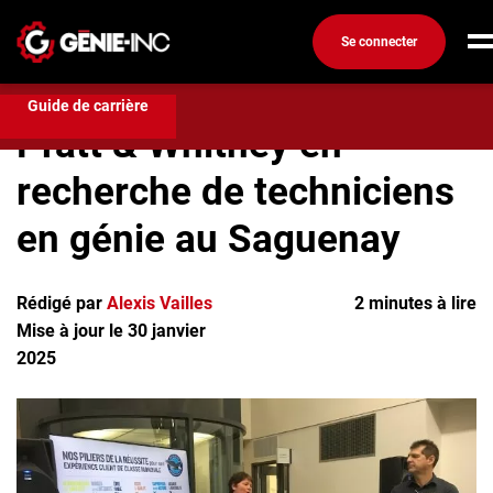
Se connecter
Recherchez un emploi
Pratt & Whitney en recherche de
techniciens en génie au Saguenay
Connexion
Guide de carrière
Pratt & Whitney en
Créez un compte
recherche de techniciens
Emplois
en génie au Saguenay
Recherchez un emploi
Compagnies
Rédigé par
Alexis Vailles
2 minutes à lire
Mise à jour le 30 janvier
Ma boîte à outils
2025
Conseils carrière
Métiers
Info génie
Nos chroniques