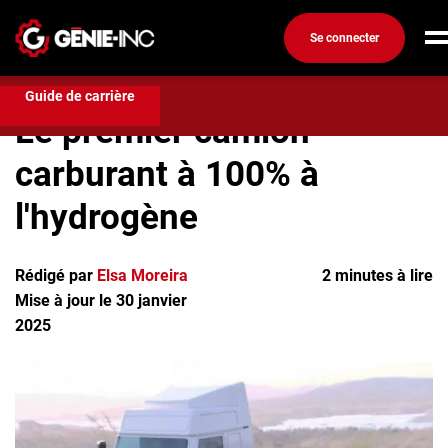
Se connecter
Technologies
Le premier camion carburant à 100% à
l'hydrogène
Connexion
Guide de carrière
Le premier camion
Créez un compte
carburant à 100% à
Emplois
l'hydrogène
Recherchez un emploi
Compagnies
Rédigé par
Elsa Moreira
2 minutes à lire
Mise à jour le 30 janvier
Ma boîte à outils
2025
Conseils carrière
Métiers
Info génie
Nos chroniques