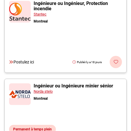
Inscrivez-vous à l'infolettre
Ingénieure ou Ingénieur, Protection
incendie
Stantec
Employeurs
Montreal
Publiez une offre d'emploi
Postulez ici
Publié il y a 18 jours
Ingénieur ou Ingénieure minier sénior
Norda stelo
Montreal
Permanent à temps plein