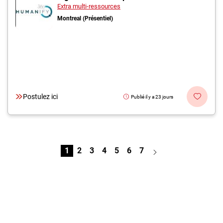
Extra multi-ressources
Montreal (Présentiel)
Postulez ici
Publié il y a 23 jours
1
2
3
4
5
6
7