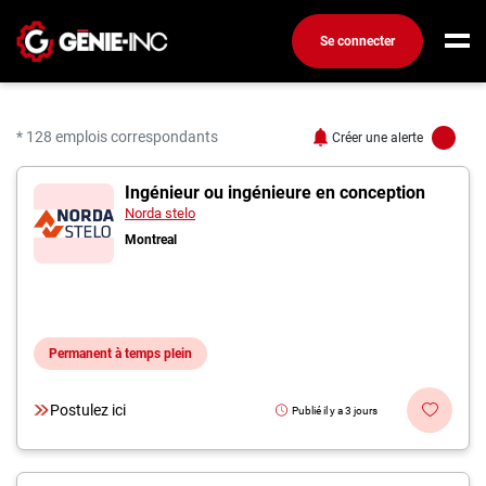
Se connecter
Connexion
Créez un compte
* 128 emplois correspondants
Créer une alerte
128 offres pour "Ingénie
Ingénieur ou ingénieure en conception
Emplois
Norda stelo
Recherchez un emploi
Montreal
Compagnies
Ma boîte à outils
Permanent à temps plein
Conseils carrière
Métiers
Postulez ici
Publié il y a 3 jours
Info génie
Nos chroniques