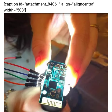
[caption id="attachment_84061" align="aligncenter"
width="503"]