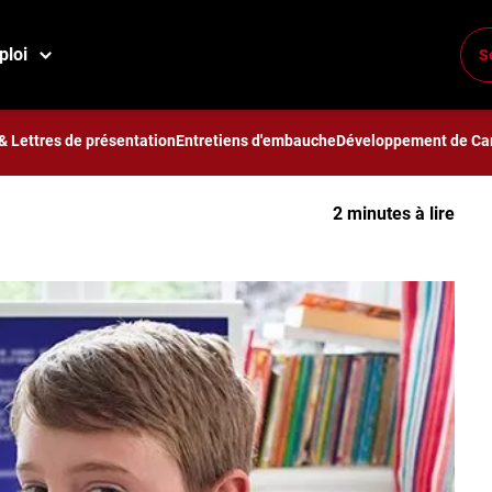
ent à coder très jeunes
ploi
S
els apprennent à coder
& Lettres de présentation
Entretiens d'embauche
Développement de Car
2 minutes à lire