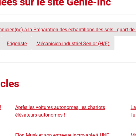
ées sur le site Génie-Inc
nicien(ne) à la Préparation des échantillons des sols - quart de 
Frigoriste
Mécanicien industriel Senior (H/F)
icles
!
Après les voitures autonomes, les chariots
La
élévateurs autonomes !
l'
Elon Musk et son entrevue incroyable à UNE
Mo