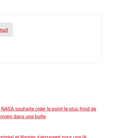
nuit
 NASA souhaite créer le point le plus froid de
univers dans une boîte
ntréal et Nantes s’engagent pour une IA