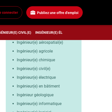
e connecter
Publiez une offre d'emploi
MÉTIERS SIMILAIRES
GÉNIEUR(E) CIVIL(E)
INGÉNIEUR(E) ÉLECTRIQUE
INGÉNIEUR(E) EN
Ingénieur(e) aérospatial(e)
Ingénieur(e) agricole
Ingénieur(e) chimique
Ingénieur(e) civil(e)
Ingénieur(e) électrique
Ingénieur(e) en bâtiment
Ingénieur géologique
Ingénieur(e) informatique