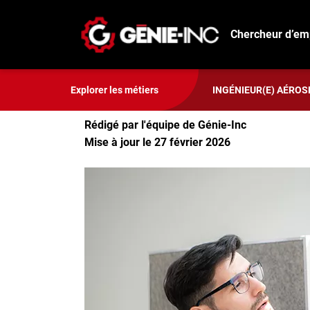
Chercheur d’em
Explorer les métiers
Ingénieur(e) physique
Connexion
Créez un compte
Ingénieur(e) physique
Explorer les métiers
INGÉNIEUR(E) AÉROS
Rédigé par l'équipe de Génie-Inc
Emplois
Mise à jour le 27 février 2026
Recherchez un emploi
Compagnies
Ma boîte à outils
Conseils carrière
Métiers
Info génie
Nos chroniques