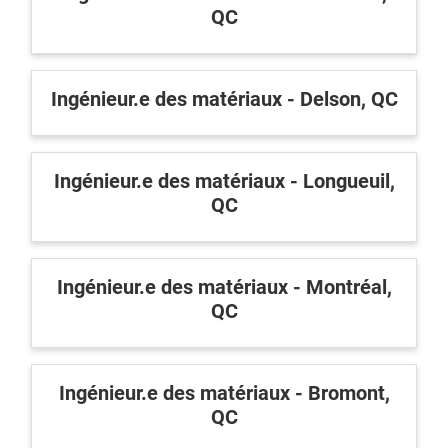
Inscrivez-vous à l'infolettre
QC
Employeurs
Ingénieur.e des matériaux - Delson, QC
Publiez une offre d'emploi
Ingénieur.e des matériaux - Longueuil,
QC
Ingénieur.e des matériaux - Montréal,
QC
Ingénieur.e des matériaux - Bromont,
QC