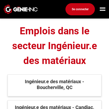
Accueil
Emplois dans le secteur de l'ingénierie
Se connecter
Ingénieur.e des matériaux
Connexion
Emplois dans le
Créez un compte
secteur Ingénieur.e
Emplois
Recherchez un emploi
des matériaux
Compagnies
Ma boîte à outils
Ingénieur.e des matériaux -
Conseils carrière
Boucherville, QC
Métiers
Info génie
Nos chroniques
Ingénieur.e des matériaux - Candiac,