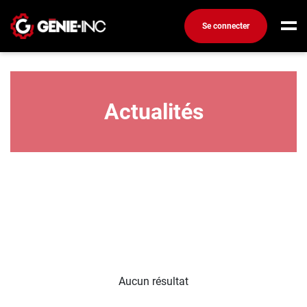
Se connecter
Conseils carrière
Connexion
Créez un compte
Actualités
Emplois
Recherchez un emploi
Compagnies
Ma boîte à outils
Conseils carrière
Métiers
Info génie
Aucun résultat
Nos chroniques