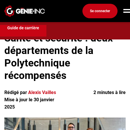
Se connecter
Compétences et formation
Santé et sécurité : deux
départements de la Polytechnique récompensés
Connexion
Guide de carrière
Santé et sécurité : deux
Créez un compte
départements de la
Emplois
Polytechnique
Recherchez un emploi
Compagnies
récompensés
Ma boîte à outils
Rédigé par
Alexis Vailles
2 minutes à lire
Conseils carrière
Mise à jour le 30 janvier
Métiers
2025
Info génie
Nos chroniques