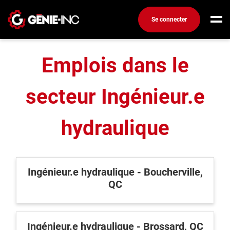
Accueil
Emplois dans le secteur de l'ingénierie
Se connecter
Ingénieur.e hydraulique
Connexion
Emplois dans le
Créez un compte
secteur Ingénieur.e
Emplois
Recherchez un emploi
hydraulique
Compagnies
Ma boîte à outils
Ingénieur.e hydraulique - Boucherville,
Conseils carrière
QC
Métiers
Info génie
Nos chroniques
Ingénieur.e hydraulique - Brossard, QC