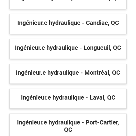
Inscrivez-vous à l'infolettre
Employeurs
Ingénieur.e hydraulique - Candiac, QC
Publiez une offre d'emploi
Ingénieur.e hydraulique - Longueuil, QC
Ingénieur.e hydraulique - Montréal, QC
Ingénieur.e hydraulique - Laval, QC
Ingénieur.e hydraulique - Port-Cartier,
QC