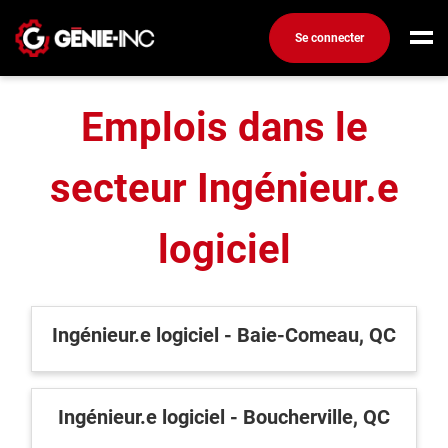
Accueil
Emplois dans le secteur de l'ingénierie
Se connecter
Ingénieur.e logiciel
Connexion
Emplois dans le
Créez un compte
secteur Ingénieur.e
Emplois
Recherchez un emploi
logiciel
Compagnies
Ma boîte à outils
Ingénieur.e logiciel - Baie-Comeau, QC
Conseils carrière
Métiers
Info génie
Ingénieur.e logiciel - Boucherville, QC
Nos chroniques