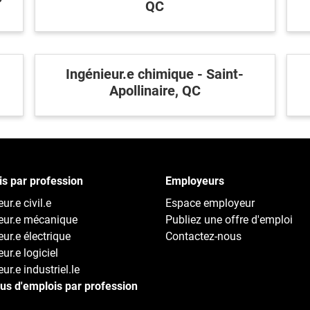
QC
Inscriv
E
Publie
Ingénieur.e chimique - Saint-
Apollinaire, QC
s par profession
Employeurs
ur.e civil.e
Espace employeur
eur.e mécanique
Publiez une offre d'emploi
eur.e électrique
Contactez-nous
ur.e logiciel
ur.e industriel.le
lus d'emplois par profession