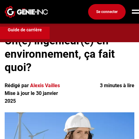
Se connecter
Développement de Carrière
Un(e) ingénieur(e) en
environnement, ça fait quoi?
Connexion
Guide de carrière
Un(e) ingénieur(e) en
Créez un compte
environnement, ça fait
Emplois
quoi?
Recherchez un emploi
Compagnies
Rédigé par
Alexis Vailles
3 minutes à lire
Mise à jour le 30 janvier
Ma boîte à outils
2025
Conseils carrière
Métiers
Info génie
Nos chroniques