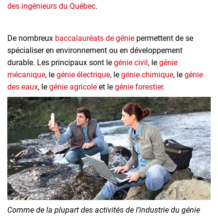
des ingénieurs du Québec
.
De nombreux
baccalauréats de génie
permettent de se
spécialiser en environnement ou en développement
durable. Les principaux sont le
génie civil
, le
génie
mécanique
, le
génie électrique
, le
génie chimique
, le
génie
des eaux
, le
génie agricole
et le
génie forestier
.
Comme de la plupart des activités de l’industrie du génie